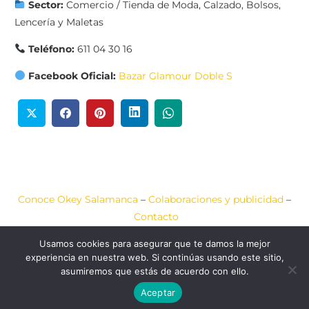
Sector:
Comercio / Tienda de Moda, Calzado, Bolsos,
Lencería y Maletas
Teléfono:
611 04 30 16
Facebook Oficial:
Bazar Glamour Doble S
Conoce Okey Salamanca
–
Colaboraciones y publicidad
–
Contacto
Usamos cookies para asegurar que te damos la mejor
Aviso Legal
–
Política de Cookies
–
Política de Privacidad
experiencia en nuestra web. Si continúas usando este sitio,
asumiremos que estás de acuerdo con ello.
2020-2026 © Okey
Web diseñada por
JCA
Salamanca
COMUNICACIÓN
Aceptar