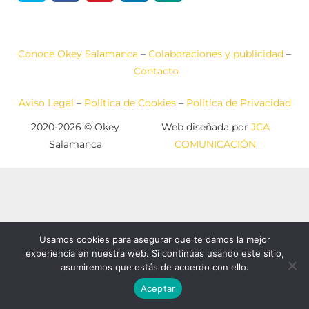
Conoce Okey Salamanca
–
Colaboraciones y publicidad
–
Contacto
Aviso Legal
–
Política de Cookies
–
Política de Privacidad
2020-2026 © Okey
Web diseñada por
JCA
Salamanca
COMUNICACIÓN
Usamos cookies para asegurar que te damos la mejor
experiencia en nuestra web. Si continúas usando este sitio,
asumiremos que estás de acuerdo con ello.
Aceptar