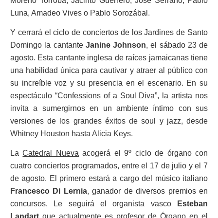
Moreno Torroba, Jacinto Guerrero, José Serrano, Pablo
Luna, Amadeo Vives o Pablo Sorozábal.
Y cerrará el ciclo de conciertos de los Jardines de Santo
Domingo la cantante
Janine Johnson
, el sábado 23 de
agosto. Esta cantante inglesa de raíces jamaicanas tiene
una habilidad única para cautivar y atraer al público con
su increíble voz y su presencia en el escenario. En su
espectáculo “Confessions of a Soul Diva”, la artista nos
invita a sumergirnos en un ambiente íntimo con sus
versiones de los grandes éxitos de soul y jazz, desde
Whitney Houston hasta Alicia Keys.
La
Catedral Nueva
acogerá el 9º ciclo de órgano con
cuatro conciertos programados, entre el 17 de julio y el 7
de agosto. El primero estará a cargo del músico italiano
Francesco Di Lernia
, ganador de diversos premios en
concursos. Le seguirá el organista vasco
Esteban
Landart
que actualmente es profesor de Órgano en el