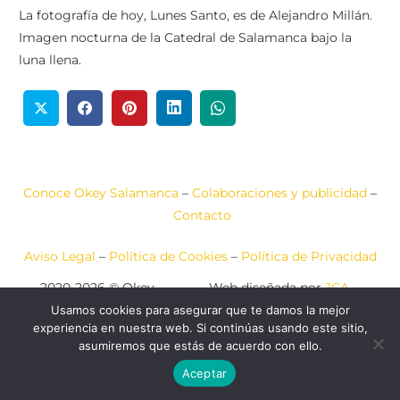
La fotografía de hoy, Lunes Santo, es de Alejandro Millán.
Imagen nocturna de la Catedral de Salamanca bajo la
luna llena.
Conoce Okey Salamanca
–
Colaboraciones y publicidad
–
Contacto
Aviso Legal
–
Política de Cookies
–
Política de Privacidad
2020-2026 © Okey
Web diseñada por
JCA
Salamanca
COMUNICACIÓN
Usamos cookies para asegurar que te damos la mejor
experiencia en nuestra web. Si continúas usando este sitio,
asumiremos que estás de acuerdo con ello.
Aceptar