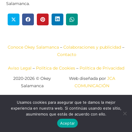
Salamanca.
Conoce Okey Salamanca
–
Colaboraciones y publicidad
–
Contacto
Aviso Legal
–
Política de Cookies
–
Política de Privacidad
2020-2026 © Okey
Web diseñada por
JCA
Salamanca
COMUNICACIÓN
Usamos cookies para asegurar que te damos la mejor
experiencia en nuestra web. Si continúas usando este sitio,
asumiremos que estás de acuerdo con ello.
Aceptar