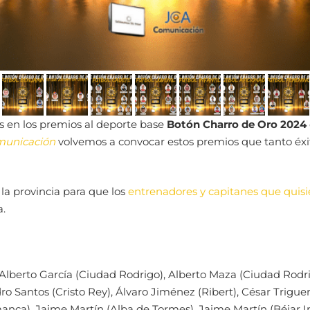
s en los premios al deporte base
Botón Charro de Oro 2024
unicación
volvemos a convocar estos premios que tanto éxi
la provincia para que los
entrenadores y capitanes que quisi
.
 Alberto García (Ciudad Rodrigo), Alberto Maza (Ciudad Rodr
dro Santos (Cristo Rey), Álvaro Jiménez (Ribert), César Trigue
anca), Jaime Martín (Alba de Tormes), Jaime Martín (Béjar In