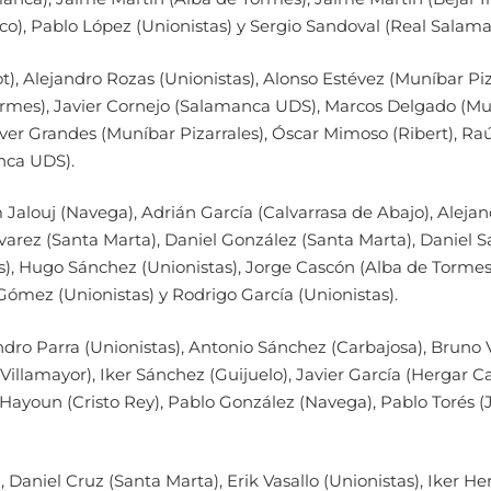
o), Pablo López (Unionistas) y Sergio Sandoval (Real Salama
, Alejandro Rozas (Unionistas), Alonso Estévez (Muníbar Pizar
rmes), Javier Cornejo (Salamanca UDS), Marcos Delgado (Muní
iver Grandes (Muníbar Pizarrales), Óscar Mimoso (Ribert), Raú
nca UDS).
Jalouj (Navega), Adrián García (Calvarrasa de Abajo), Alejan
varez (Santa Marta), Daniel González (Santa Marta), Daniel 
), Hugo Sánchez (Unionistas), Jorge Cascón (Alba de Tormes)
mez (Unionistas) y Rodrigo García (Unionistas).
andro Parra (Unionistas), Antonio Sánchez (Carbajosa), Brun
lamayor), Iker Sánchez (Guijuelo), Javier García (Hergar Ca
 Hayoun (Cristo Rey), Pablo González (Navega), Pablo Torés (
Daniel Cruz (Santa Marta), Erik Vasallo (Unionistas), Iker He