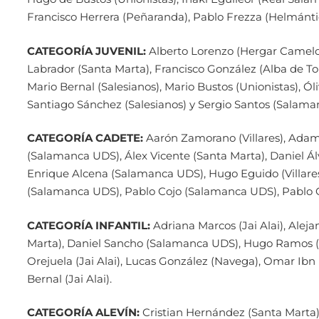
Francisco Herrera (Peñaranda), Pablo Frezza (Helmántic
CATEGORÍA JUVENIL:
Alberto Lorenzo (Hergar Camelot)
Labrador (Santa Marta), Francisco González (Alba de To
Mario Bernal (Salesianos), Mario Bustos (Unionistas), Ól
Santiago Sánchez (Salesianos) y Sergio Santos (Salama
CATEGORÍA CADETE:
Aarón Zamorano (Villares), Adam 
(Salamanca UDS), Álex Vicente (Santa Marta), Daniel Ál
Enrique Alcena (Salamanca UDS), Hugo Eguido (Villares
(Salamanca UDS), Pablo Cojo (Salamanca UDS), Pablo Gó
CATEGORÍA INFANTIL:
Adriana Marcos (Jai Alai), Alej
Marta), Daniel Sancho (Salamanca UDS), Hugo Ramos (Vil
Orejuela (Jai Alai), Lucas González (Navega), Omar Ibn
Bernal (Jai Alai).
CATEGORÍA ALEVÍN:
Cristian Hernández (Santa Marta), 