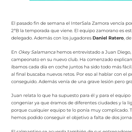
El pasado fin de semana el InterSala Zamora vencía por 1-
2ªB la temporada que viene. El equipo zamorano es e
delegado. Además con los jugadores
Daniel Ratero
, d
En
Okey Salamanca
hemos entrevistado a Juan Diego, 
campeonato en su nuevo club. Ha comenzado explicand
íbamos cada día en coche juntos ha sido todo más fácil
al final buscaba nuevos retos. Por eso al hablar con el 
conseguido. Además venía de una grave lesión pero grac
Juan relata lo que ha supuesto para él y para el equipo 
congeniar ya que éramos de diferentes ciudades y la lig
porque cualquier equipo te lo ponía muy complicado. Te
hemos podido conseguir el objetivo a falta de dos jorna
El salmantino se acuerda también de sus entrenadores 