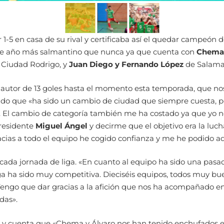
5 en casa de su rival y certificaba así el quedar campeón de l
ste año más salmantino que nunca ya que cuenta con
Chema
e Ciudad Rodrigo, y
Juan Diego y Fernando López
de Salaman
autor de 13 goles hasta el momento esta temporada, que nos
o que «ha sido un cambio de ciudad que siempre cuesta, p
. El cambio de categoría también me ha costado ya que yo no 
presidente
Miguel Ángel
y decirme que el objetivo era la lucha
ias a todo el equipo he cogido confianza y me he podido ada
cada jornada de liga. «En cuanto al equipo ha sido una pasada
a ha sido muy competitiva. Dieciséis equipos, todos muy buen
ngo que dar gracias a la afición que nos ha acompañado en to
das».
y cuenta que «Chema y Álvaro nos han tenido enchufados en t