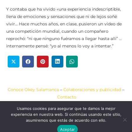
Y contaba que ha vivido «una experiencia indescriptible,
llena de emociones y sensaciones que ni de lejos soñé
vivir… Hace muchos años, en clase, pusieron un vídeo de
una competición mundial, cuando un compañero
reprochó: “ni que ninguno fuéramos a llegar hasta allí” …
internamente pensé: “yo al menos lo voy a intentar.”
Conoce Okey Salamanca
–
Colaboraciones y publicidad
–
Contacto
Usamos cookies para asegurar que te damos la mejor
Aviso Legal
–
Política de Cookies
–
Política de Privacidad
experiencia en nuestra web. Si continúas usando este sitio,
asumiremos que estás de acuerdo con ello.
2020-2026 © Okey
Web diseñada por
JCA
Salamanca
COMUNICACIÓN
Aceptar