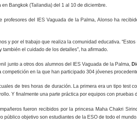
a en Bangkok (Tailandia) del 1 al 10 de diciembre.
profesores del IES Vaguada de la Palma, Alonso ha recibido la
os y por el trabajo que realiza la comunidad educativa. “Estos é
 también el cuidado de los detalles”, ha afirmado.
enil junto a otros dos alumnos del IES Vaguada de la Palma,
Di
a competición en la que han participado 304 jóvenes procedent
ales de tres horas de duración. La primera era un tipo test con
ollo. Y finalmente una parte práctica por equipos con pruebas de
pañeros fueron recibidos por la princesa Maha Chakri Sirindh
yo público objetivo son estudiantes de la ESO de todo el mundo