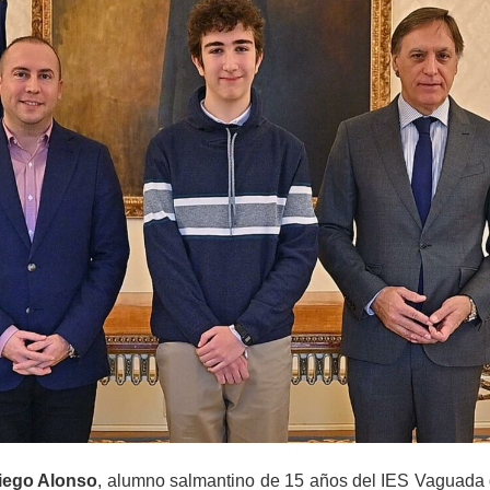
iego Alonso
, alumno salmantino de 15 años del IES Vaguada 