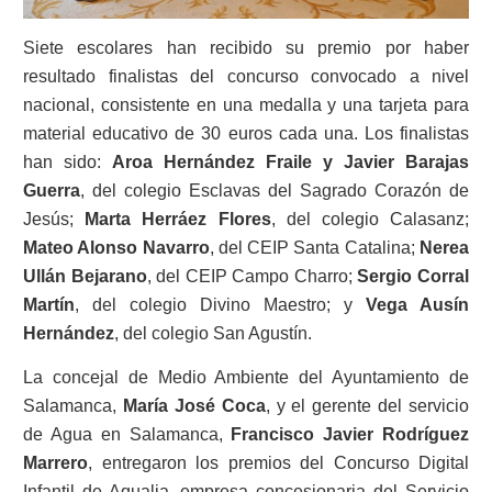
Siete escolares han recibido su premio por haber
resultado finalistas del concurso convocado a nivel
nacional, consistente en una medalla y una tarjeta para
material educativo de 30 euros cada una. Los finalistas
han sido:
Aroa Hernández Fraile y Javier Barajas
Guerra
, del colegio Esclavas del Sagrado Corazón de
Jesús;
Marta Herráez Flores
, del colegio Calasanz;
Mateo Alonso Navarro
, del CEIP Santa Catalina;
Nerea
Ullán Bejarano
, del CEIP Campo Charro;
Sergio Corral
Martín
, del colegio Divino Maestro; y
Vega Ausín
Hernández
, del colegio San Agustín.
La concejal de Medio Ambiente del Ayuntamiento de
Salamanca,
María José Coca
, y el gerente del servicio
de Agua en Salamanca,
Francisco Javier Rodríguez
Marrero
, entregaron los premios del Concurso Digital
Infantil de Aqualia, empresa concesionaria del Servicio