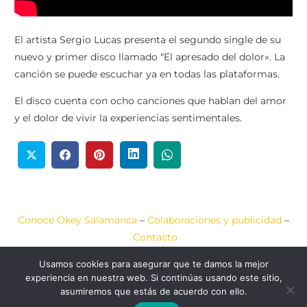
El artista Sergio Lucas presenta el segundo single de su
nuevo y primer disco llamado “El apresado del dolor». La
canción se puede escuchar ya en todas las plataformas.
El disco cuenta con ocho canciones que hablan del amor
y el dolor de vivir la experiencias sentimentales.
Conoce Okey Salamanca
–
Colaboraciones y publicidad
–
Contacto
Usamos cookies para asegurar que te damos la mejor
Aviso Legal
–
Política de Cookies
–
Política de Privacidad
experiencia en nuestra web. Si continúas usando este sitio,
asumiremos que estás de acuerdo con ello.
2020-2026 © Okey
Web diseñada por
JCA