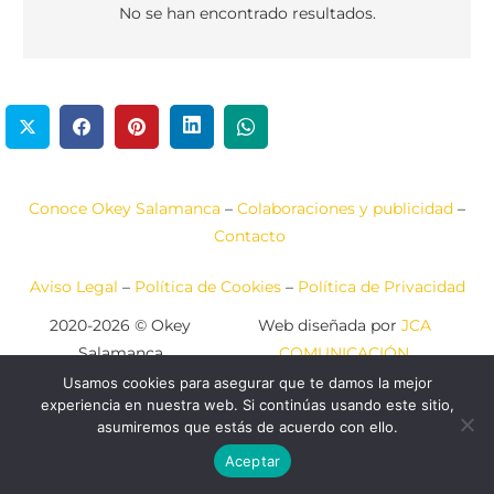
No se han encontrado resultados.
Conoce Okey Salamanca
–
Colaboraciones y publicidad
–
Contacto
Aviso Legal
–
Política de Cookies
–
Política de Privacidad
2020-2026 © Okey
Web diseñada por
JCA
Salamanca
COMUNICACIÓN
Usamos cookies para asegurar que te damos la mejor
experiencia en nuestra web. Si continúas usando este sitio,
asumiremos que estás de acuerdo con ello.
Aceptar