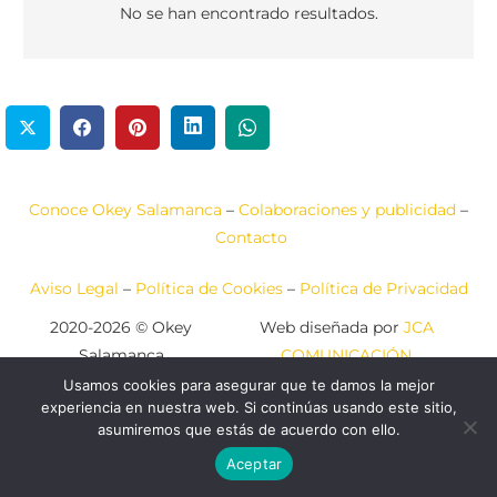
No se han encontrado resultados.
Conoce Okey Salamanca
–
Colaboraciones y publicidad
–
Contacto
Aviso Legal
–
Política de Cookies
–
Política de Privacidad
2020-2026 © Okey
Web diseñada por
JCA
Salamanca
COMUNICACIÓN
Usamos cookies para asegurar que te damos la mejor
experiencia en nuestra web. Si continúas usando este sitio,
asumiremos que estás de acuerdo con ello.
Aceptar