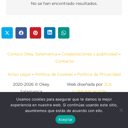
No se han encontrado resultados.
Conoce Okey Salamanca
–
Colaboraciones y publicidad
–
Contacto
Aviso Legal
–
Política de Cookies
–
Política de Privacidad
2020-2026 © Okey
Web diseñada por
JCA
Salamanca
COMUNICACIÓN
Usamos cookies para asegurar que te damos la mejor
experiencia en nuestra web. Si continúas usando este sitio,
asumiremos que estás de acuerdo con ello.
Aceptar