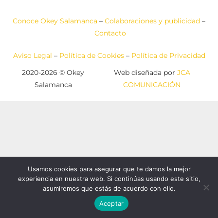
Conoce Okey Salamanca
–
Colaboraciones y publicidad
–
Contacto
Aviso Legal
–
Política de Cookies
–
Política de Privacidad
2020-2026 © Okey
Web diseñada por
JCA
Salamanca
COMUNICACIÓN
Usamos cookies para asegurar que te damos la mejor
experiencia en nuestra web. Si continúas usando este sitio,
asumiremos que estás de acuerdo con ello.
Aceptar