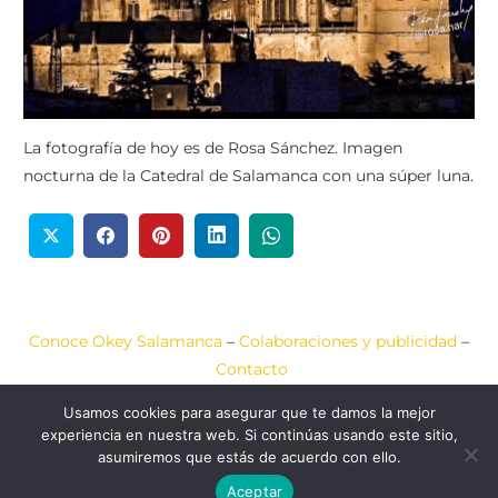
La fotografía de hoy es de Rosa Sánchez. Imagen
nocturna de la Catedral de Salamanca con una súper luna.
Conoce Okey Salamanca
–
Colaboraciones y publicidad
–
Contacto
Usamos cookies para asegurar que te damos la mejor
Aviso Legal
–
Política de Cookies
–
Política de Privacidad
experiencia en nuestra web. Si continúas usando este sitio,
asumiremos que estás de acuerdo con ello.
2020-2026 © Okey
Web diseñada por
JCA
Salamanca
COMUNICACIÓN
Aceptar