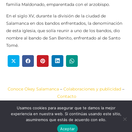
familia Maldonado, emparentada con el arzobispo.
En el siglo XV, durante la división de la ciudad de
Salamanca en dos bandos enfrentados, la denominación
de esta iglesia, que solía reunir a uno de los bandos, dio
nombre al bando de San Benito, enfrentado al de Santo
Tomé.
Conoce Okey Salamanca
–
Colaboraciones y publicidad
–
Contacto
Usamos cookies para asegurar que te damos la mejor
Aviso Legal
–
Política de Cookies
–
Política de Privacidad
experiencia en nuestra web. Si continúas usando este sitio,
asumiremos que estás de acuerdo con ello.
2020-2026 © Okey
Web diseñada por
JCA
Salamanca
COMUNICACIÓN
Aceptar