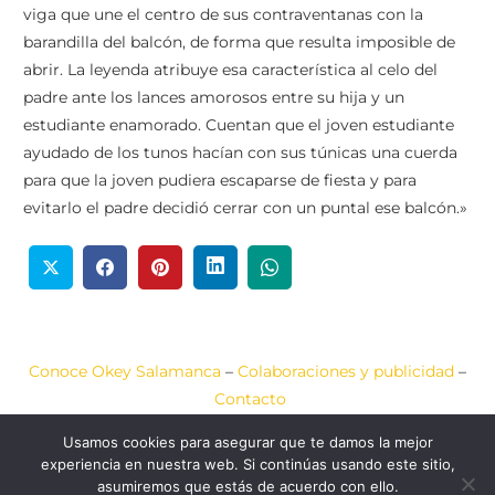
viga que une el centro de sus contraventanas con la
barandilla del balcón, de forma que resulta imposible de
abrir. La leyenda atribuye esa característica al celo del
padre ante los lances amorosos entre su hija y un
estudiante enamorado. Cuentan que el joven estudiante
ayudado de los tunos hacían con sus túnicas una cuerda
para que la joven pudiera escaparse de fiesta y para
evitarlo el padre decidió cerrar con un puntal ese balcón.»
Conoce Okey Salamanca
–
Colaboraciones y publicidad
–
Contacto
Usamos cookies para asegurar que te damos la mejor
Aviso Legal
–
Política de Cookies
–
Política de Privacidad
experiencia en nuestra web. Si continúas usando este sitio,
asumiremos que estás de acuerdo con ello.
2020-2026 © Okey
Web diseñada por
JCA