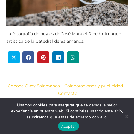
La fotografía de hoy es de José Manuel Rincón. Imagen
artística de la Catedral de Salamanca.
Conoce Okey Salamanca
–
Colaboraciones y publicidad
–
Contacto
Usamos cookies para asegurar que te damos la mejor
Aviso Legal
–
Política de Cookies
–
Política de Privacidad
experiencia en nuestra web. Si continúas usando este sitio,
asumiremos que estás de acuerdo con ello.
2020-2026 © Okey
Web diseñada por
JCA
Salamanca
COMUNICACIÓN
Aceptar