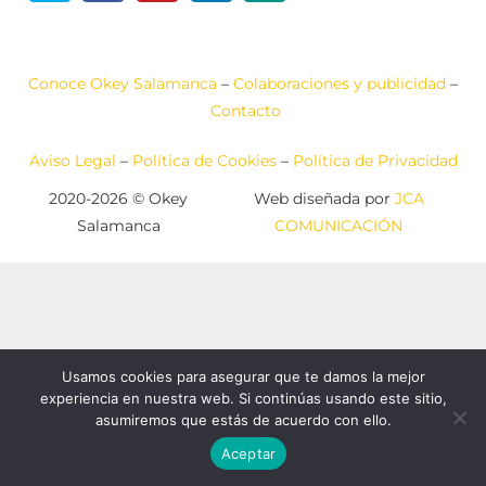
Conoce Okey Salamanca
–
Colaboraciones y publicidad
–
Contacto
Aviso Legal
–
Política de Cookies
–
Política de Privacidad
2020-2026 © Okey
Web diseñada por
JCA
Salamanca
COMUNICACIÓN
Usamos cookies para asegurar que te damos la mejor
experiencia en nuestra web. Si continúas usando este sitio,
asumiremos que estás de acuerdo con ello.
Aceptar