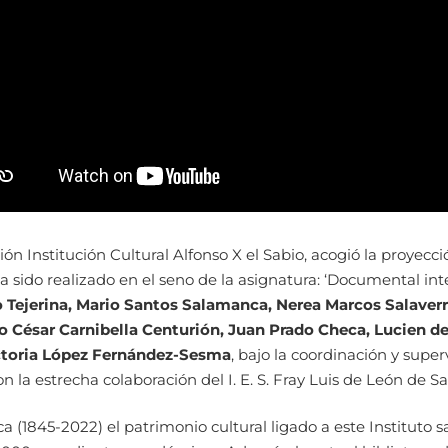
n Institución Cultural Alfonso X el Sabio, acogió la proyecci
 ha sido realizado en el seno de la asignatura: ‘Documental i
 Tejerina, Mario Santos Salamanca, Nerea Marcos Salaverr
o César Carnibella Centurión, Juan Prado Checa, Lucien d
ictoria López Fernández-Sesma
, bajo la coordinación y supe
n la estrecha colaboración del I. E. S. Fray Luis de León de 
 (1845-2022) el patrimonio cultural ligado a este Instituto 