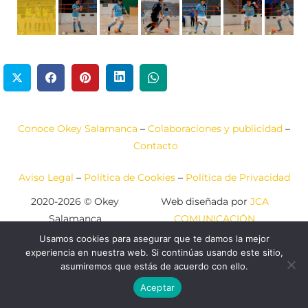
Conoce Okey Salamanca
–
Colaboraciones y publicidad
–
Contacto
Aviso Legal
–
Política de Cookies
–
Política de Privacidad
2020-2026 © Okey
Web diseñada por
JCA
Salamanca
COMUNICACIÓN
Usamos cookies para asegurar que te damos la mejor
experiencia en nuestra web. Si continúas usando este sitio,
asumiremos que estás de acuerdo con ello.
Aceptar