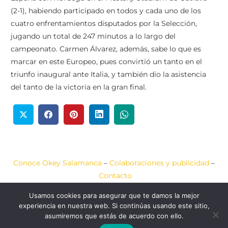
(2-1), habiendo participado en todos y cada uno de los
cuatro enfrentamientos disputados por la Selección,
jugando un total de 247 minutos a lo largo del
campeonato. Carmen Álvarez, además, sabe lo que es
marcar en este Europeo, pues convirtió un tanto en el
triunfo inaugural ante Italia, y también dio la asistencia
del tanto de la victoria en la gran final.
Conoce Okey Salamanca
–
Colaboraciones y publicidad
–
Contacto
Usamos cookies para asegurar que te damos la mejor
Aviso Legal
–
Política de Cookies
–
Política de Privacidad
experiencia en nuestra web. Si continúas usando este sitio,
asumiremos que estás de acuerdo con ello.
2020-2026 © Okey
Web diseñada por
JCA