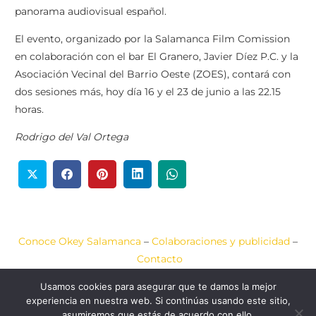
panorama audiovisual español.
El evento, organizado por la Salamanca Film Comission
en colaboración con el bar El Granero, Javier Díez P.C. y la
Asociación Vecinal del Barrio Oeste (ZOES), contará con
dos sesiones más, hoy día 16 y el 23 de junio a las 22.15
horas.
Rodrigo del Val Ortega
Conoce Okey Salamanca
–
Colaboraciones y publicidad
–
Contacto
Usamos cookies para asegurar que te damos la mejor
Aviso Legal
–
Política de Cookies
–
Política de Privacidad
experiencia en nuestra web. Si continúas usando este sitio,
asumiremos que estás de acuerdo con ello.