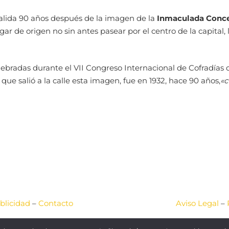
alida 90 años después de la imagen de la
Inmaculada Conc
ugar de origen no sin antes pasear por el centro de la capita
lebradas durante el VII Congreso Internacional de Cofradías
 que salió a la calle esta imagen, fue en 1932,
hace 90 años,
«c
blicidad
–
Contacto
Aviso Legal
–
2026 © Okey Salamanca
Web diseñada por
JCA COMUNIC