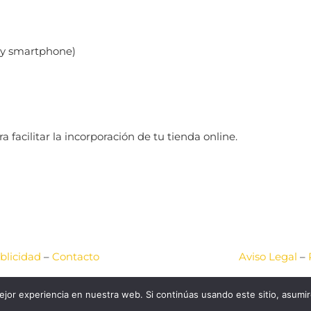
t y smartphone)
acilitar la incorporación de tu tienda online.
blicidad
–
Contacto
Aviso Legal
–
2026 © Okey Salamanca
Web diseñada por
JCA COMUNIC
jor experiencia en nuestra web. Si continúas usando este sitio, asumi