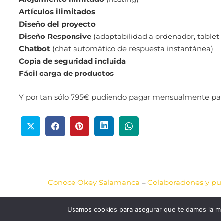
Artículos ilimitados
Diseño del proyecto
Diseño Responsive
(adaptabilidad a ordenador, table
Chatbot
(chat automático de respuesta instantánea)
Copia de seguridad incluida
Fácil carga de productos
Y por tan sólo 795€ pudiendo pagar mensualmente para f
Conoce Okey Salamanca
–
Colaboraciones y pu
2020-
Usamos cookies para asegurar que te damos la me