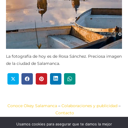
La fotografía de hoy es de Rosa Sánchez. Preciosa imagen
de la ciudad de Salamanca.
Conoce Okey Salamanca
–
Colaboraciones y publicidad
–
Contacto
Usamos cookies para asegurar que te damos la mejor
Aviso Legal
–
Política de Cookies
–
Política de Privacidad