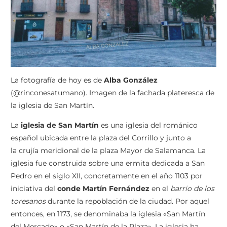
La fotografía de hoy es de
Alba González
(@rinconesatumano). Imagen de la fachada plateresca de
la iglesia de San Martín.
La
iglesia de San Martín
es una iglesia del románico
español ubicada entre la plaza del Corrillo y junto a
la crujía meridional de la plaza Mayor de Salamanca.
La
iglesia fue construida sobre una ermita dedicada a San
Pedro en el siglo XII, concretamente en el año 1103 por
iniciativa del
conde Martín Fernández
en el
barrio de los
toresanos
durante la repoblación de la ciudad. Por aquel
entonces, en 1173, se denominaba la iglesia «San Martín
del Mercado» o «San Martín de la Plaza».
La iglesia ha