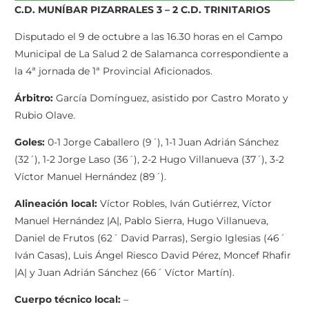
C.D. MUNÍBAR PIZARRALES 3 – 2 C.D. TRINITARIOS
Disputado el 9 de octubre a las 16.30 horas en el Campo
Municipal de La Salud 2 de Salamanca correspondiente a
la 4ª jornada de 1ª Provincial Aficionados.
Árbitro:
García Domínguez, asistido por Castro Morato y
Rubio Olave.
Goles:
0-1 Jorge Caballero (9´), 1-1 Juan Adrián Sánchez
(32´), 1-2 Jorge Laso (36´), 2-2 Hugo Villanueva (37´), 3-2
Víctor Manuel Hernández (89´).
Alineación local:
Víctor Robles, Iván Gutiérrez, Víctor
Manuel Hernández |A|, Pablo Sierra, Hugo Villanueva,
Daniel de Frutos (62´ David Parras), Sergio Iglesias (46´
Iván Casas), Luis Ángel Riesco David Pérez, Moncef Rhafir
|A| y Juan Adrián Sánchez (66´ Víctor Martín).
Cuerpo técnico local:
–