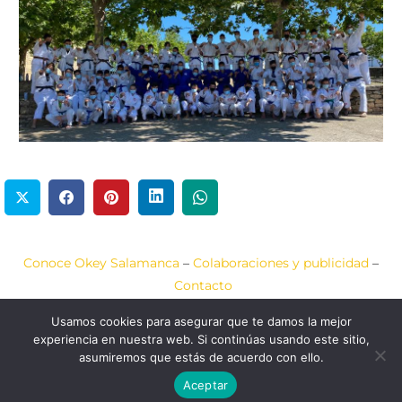
Conoce Okey Salamanca
–
Colaboraciones y publicidad
–
Contacto
Usamos cookies para asegurar que te damos la mejor
Aviso Legal
–
Política de Cookies
–
Política de Privacidad
experiencia en nuestra web. Si continúas usando este sitio,
asumiremos que estás de acuerdo con ello.
2020-2026 © Okey
Web diseñada por
JCA
Salamanca
COMUNICACIÓN
Aceptar