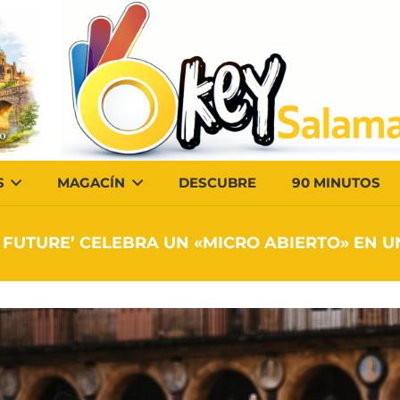
S
MAGACÍN
DESCUBRE
90 MINUTOS
R FUTURE’ CELEBRA UN «MICRO ABIERTO» EN U