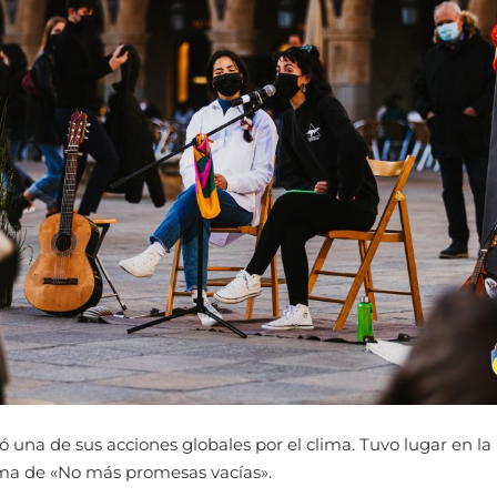
ó una de sus acciones globales por el clima. Tuvo lugar en l
lema de «No más promesas vacías».