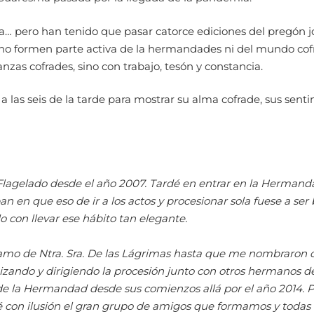
cia… pero han tenido que pasar catorce ediciones del pregón
no formen parte activa de la hermandades ni del mundo cofr
zas cofrades, sino con trabajo, tesón y constancia.
n a las seis de la tarde para mostrar su alma cofrade, sus se
lagelado desde el año 2007. Tardé en entrar en la Hermand
ban en que eso de ir a los actos y procesionar sola fuese a se
 con llevar ese hábito tan elegante.
ramo de Ntra. Sra. De las Lágrimas hasta que me nombraron 
zando y dirigiendo la procesión junto con otros hermanos d
de la Hermandad desde sus comienzos allá por el año 2014. 
 con ilusión el gran grupo de amigos que formamos y todas l