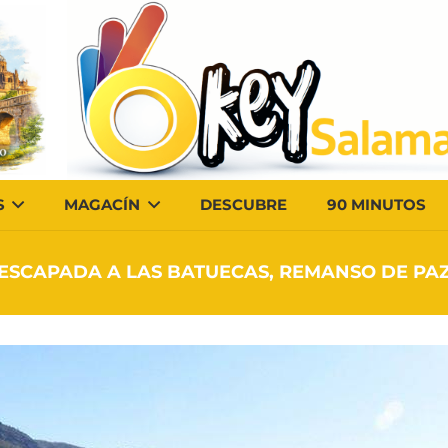
S
MAGACÍN
DESCUBRE
90 MINUTOS
ESCAPADA A LAS BATUECAS, REMANSO DE PA