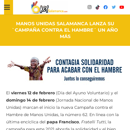
MANOS UNIDAS SALAMANCA LANZA SU
`CAMPAÑA CONTRA EL HAMBRE´ UN AÑO
MÁS
El
viernes 12 de febrero
(Día del Ayuno Voluntario) y el
domingo 14 de febrero
(Jornada Nacional de Manos
Unidas) marcan el inicio la nueva Campaña contra el
Hambre de Manos Unidas, la número 62. En línea con la
última encíclica del
papa Francisco
,
Fratelli Tutti
, la
campaña para este 2021 aborda la solidaridad y el bien