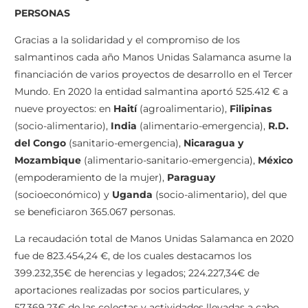
PERSONAS
Gracias a la solidaridad y el compromiso de los
salmantinos cada año Manos Unidas Salamanca asume la
financiación de varios proyectos de desarrollo en el Tercer
Mundo. En 2020 la entidad salmantina aportó 525.412 € a
nueve proyectos: en
Haití
(agroalimentario),
Filipinas
(socio-alimentario),
India
(alimentario-emergencia),
R.D.
del Congo
(sanitario-emergencia),
Nicaragua y
Mozambique
(alimentario-sanitario-emergencia),
México
(empoderamiento de la mujer),
Paraguay
(socioeconómico) y
Uganda
(socio-alimentario), del que
se beneficiaron 365.067 personas.
La recaudación total de Manos Unidas Salamanca en 2020
fue de 823.454,24 €, de los cuales destacamos los
399.232,35€ de herencias y legados; 224.227,34€ de
aportaciones realizadas por socios particulares, y
57.369,23€ de las colectas y actividades llevadas a cabo