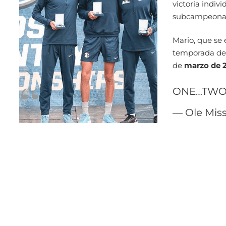
victoria indiv
subcampeonat
Mario, que se
temporada de c
de
marzo de 
ONE…TWO
— Ole Miss