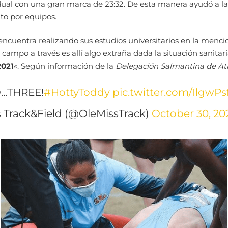
idual con una gran marca de 23:32. De esta manera ayudó a l
o por equipos.
 encuentra realizando sus estudios universitarios en la men
ampo a través es allí algo extraña dada la situación sanitari
2021
«. Según información de la
Delegación Salmantina de Atl
…THREE!
#HottyToddy
pic.twitter.com/IlgwPs
 Track&Field (@OleMissTrack)
October 30, 20