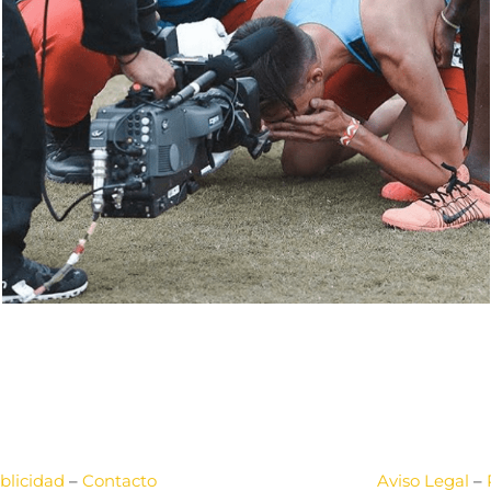
blicidad
–
Contacto
Aviso Legal
–