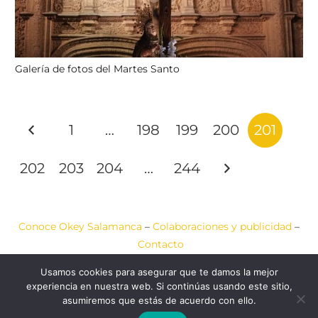
Galería de fotos del Martes Santo
1
…
198
199
200
201
202
203
204
…
244
Conoce Okey Salamanca
–
Colaboraciones y publicidad
–
Contacto
Usamos cookies para asegurar que te damos la mejor
Aviso Legal
–
Política de Cookies
–
Política de Privacidad
experiencia en nuestra web. Si continúas usando este sitio,
asumiremos que estás de acuerdo con ello.
2020-2026 © Okey
Web diseñada por
JCA