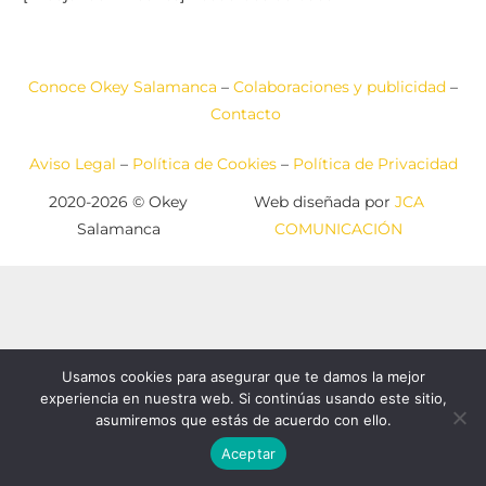
Conoce Okey Salamanca
–
Colaboraciones y publicidad
–
Contacto
Aviso Legal
–
Política de Cookies
–
Política de Privacidad
2020-2026 © Okey
Web diseñada por
JCA
Salamanca
COMUNICACIÓN
Usamos cookies para asegurar que te damos la mejor
experiencia en nuestra web. Si continúas usando este sitio,
asumiremos que estás de acuerdo con ello.
Aceptar