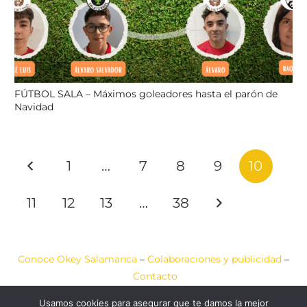
FÚTBOL SALA – Máximos goleadores hasta el parón de
Navidad
1
…
7
8
9
10
11
12
13
…
38
Conoce Okey Salamanca
–
Colaboraciones y publicidad
–
Contacto
Usamos cookies para asegurar que te damos la mejor