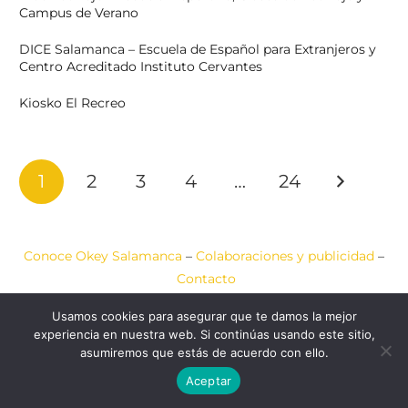
Campus de Verano
DICE Salamanca – Escuela de Español para Extranjeros y
Centro Acreditado Instituto Cervantes
Kiosko El Recreo
1
2
3
4
…
24
Conoce Okey Salamanca
–
Colaboraciones y publicidad
–
Contacto
Usamos cookies para asegurar que te damos la mejor
Aviso Legal
–
Política de Cookies
–
Política de Privacidad
experiencia en nuestra web. Si continúas usando este sitio,
2020-2026 © Okey
Web diseñada por
JCA
asumiremos que estás de acuerdo con ello.
Salamanca
COMUNICACIÓN
Aceptar